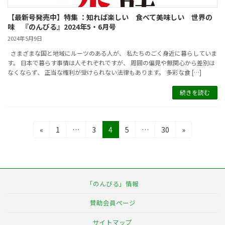
【最新号発売中】特集 ：知れば楽しい 食べて美味しい 世界の
味 『のんびる』2024年5・6月号
2024年5月9日
さまざまな国と地域にルーツのある人が、 私たちのごく身近に暮らしていま
す。 日本で暮らす事情は人それぞれですが、 周囲の偏見や無関心から差別は
なくならず、 正当な権利が受けられない法律もあります。 多彩な食 […]
続きを読む
投
固
固
固
固
固
«
1
…
3
4
5
…
30
»
定
定
定
定
定
稿
ペ
ペ
ペ
ペ
ペ
の
ー
ー
ー
ー
ー
ジ
ジ
ジ
ジ
ジ
ペ
「のんびる」情報
ー
賛助会員ページ
ジ
サイトマップ