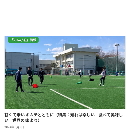
う重要な品目のひとつがパレスチナのオリーブオイル。 戦禍の中、産地のヨ
ル […]
続きを読む
「のんびる」情報
甘くて辛い キムチとともに（特集：知れば楽しい 食べて美味し
い 世界の味 より）
2024年5月9日