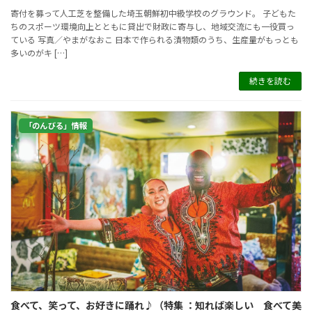
寄付を募って人工芝を整備した埼玉朝鮮初中級学校のグラウンド。 子どもた
ちのスポーツ環境向上とともに貸出で財政に寄与し、地域交流にも一役買っ
ている 写真／やまがなおこ 日本で作られる漬物類のうち、生産量がもっとも
多いのがキ […]
続きを読む
「のんびる」情報
食べて、笑って、お好きに踊れ♪（特集 ：知れば楽しい 食べて美