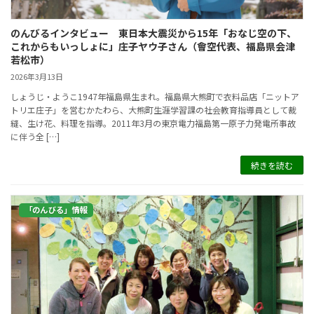
のんびるインタビュー 東日本大震災から15年「おなじ空の下、
これからもいっしょに」庄子ヤウ子さん（會空代表、福島県会津
若松市）
2026年3月13日
しょうじ・ようこ1947年福島県生まれ。福島県大熊町で衣料品店「ニットア
トリエ庄子」を営むかたわら、大熊町生涯学習課の社会教育指導員として裁
縫、生け花、料理を指導。2011年3月の東京電力福島第一原子力発電所事故
に伴う全 […]
続きを読む
「のんびる」情報