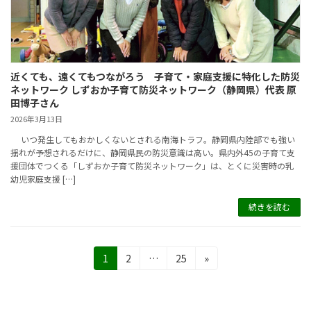
近くても、遠くてもつながろう 子育て・家庭支援に特化した防災
ネットワーク しずおか子育て防災ネットワーク（静岡県）代表 原
田博子さん
2026年3月13日
いつ発生してもおかしくないとされる南海トラフ。静岡県内陸部でも強い
揺れが予想されるだけに、静岡県民の防災意識は高い。県内外45の子育て支
援団体でつくる「しずおか子育て防災ネットワーク」は、とくに災害時の乳
幼児家庭支援 […]
続きを読む
投
固
固
固
1
2
…
25
»
定
定
定
稿
ペ
ペ
ペ
の
ー
ー
ー