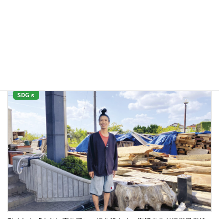
2026年3月25日
東日本大震災から15年。甚大な被害をもたらす災害は、前ぶれもなく、これ
からもきっと起こります。 決して他人事ではない、日ごろの備え。それは“ふ
だんの暮らし”の先にあるもの。 何もない、平穏なときだからこそ、気持ちに
余裕を […]
続きを読む
SDGｓ