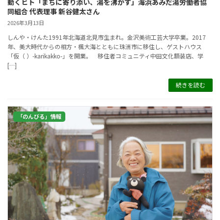
動くヒト「まちに寄り添い、湯を沸かす」海浜あみだ湯労働者協
同組合 代表理事 新谷健太さん
2026年3月13日
しんや・けんた1991年北海道北見市生まれ。金沢美術工芸大学卒業。2017
年、美大時代からの相方・楓大海とともに珠洲市に移住し、ゲストハウス
「仮（ ）-karikakko-」を開業。 移住者コミュニティ中田文化額装店、学
[…]
続きを読む
「のんびる」情報