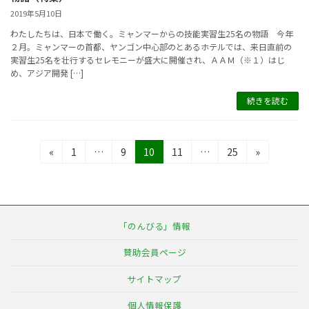
2019年5月10日
わたしたちは、日本で働く。ミャンマーからの技能実習生25名の物語 今年
２月。ミャンマーの首都、ヤンゴン中心部のとあるホテルでは、来日直前の
実習生25名を壮行するセレモニーが盛大に開催され、ＡＡＭ（※１）はじ
め、アジア開発 […]
続きを読む
投
固
固
固
固
固
«
1
…
9
10
11
…
25
»
定
定
定
定
定
稿
ペ
ペ
ペ
ペ
ペ
の
ー
ー
ー
ー
ー
ジ
ジ
ジ
ジ
ジ
ペ
「のんびる」情報
ー
賛助会員ページ
ジ
サイトマップ
送
個人情報保護