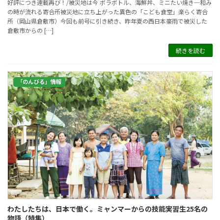
好評につき連載再び！/被災地は今 ボラボトル、海鮮丼、ミニたい焼き─和み
の時が流れる寄合所被災地に立ち上がった異色の「こども食堂」楽らく寄合
所（岡山県倉敷市）今回も前号に引き続き、昨年夏の西日本豪雨で被災した
倉敷市からの […]
続きを読む
「のんびる」情報
わたしたちは、日本で働く。ミャンマーからの技能実習生25名の
物語（特集）