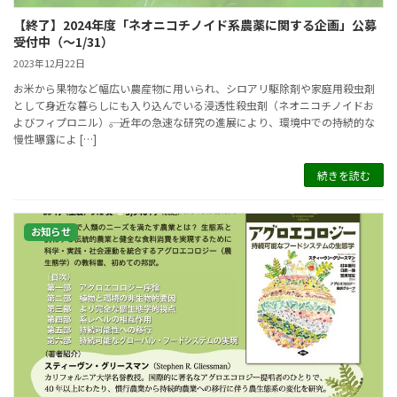
【終了】2024年度「ネオニコチノイド系農薬に関する企画」公募
受付中（～1/31）
2023年12月22日
お米から果物など幅広い農産物に用いられ、シロアリ駆除剤や家庭用殺虫剤
として身近な暮らしにも入り込んでいる浸透性殺虫剤（ネオニコチノイドお
よびフィプロニル）――。近年の急速な研究の進展により、環境中での持続的な
慢性曝露によ […]
続きを読む
お知らせ