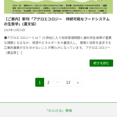
【ご案内】新刊「アグロエコロジー 持続可能なフードシステム
の生態学」(農文協）
2023年11月15日
●アグロエコロジーとは？ 21世紀に入り地球環境問題と食料安全保障が重要
な課題となるなか、資源やエネルギーを大量投入し、 規模と効率を追求する
工業的農業が立ちゆかないことが明らかになっています。 アグロエコロジー
（農生態 […]
続きを読む
投
固
固
固
1
2
…
13
»
定
定
定
稿
ペ
ペ
ペ
の
ー
ー
ー
ジ
ジ
ジ
ペ
「のんびる」情報