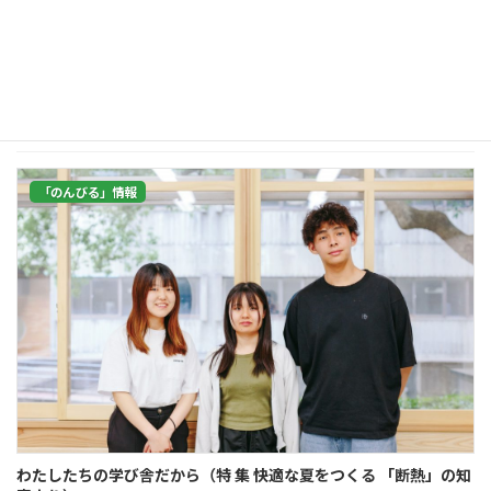
写真提供／さいたま断熱改修会議 気象庁の３カ月予報では、今年の夏も全国
的に気温の高い日が続くとの見通し。 こまめな水分補給や、エアコン・扇風
機の適切な利用が呼びかけられています。 それに加えて「断熱」の重要性を
訴え、小学 […]
続きを読む
「のんびる」情報
わたしたちの学び舎だから（特 集 快適な夏をつくる 「断熱」の知