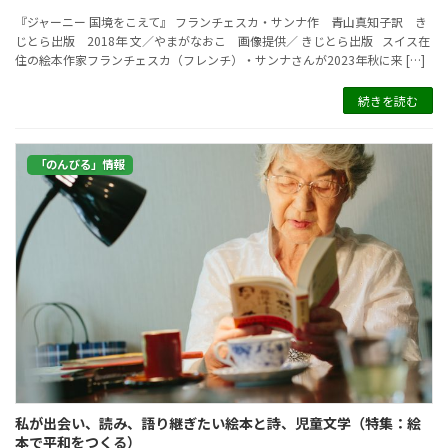
『ジャーニー 国境をこえて』 フランチェスカ・サンナ作 青山真知子訳 き
じとら出版 2018年 文／やまがなおこ 画像提供／ きじとら出版 スイス在
住の絵本作家フランチェスカ（フレンチ）・サンナさんが2023年秋に来 […]
続きを読む
「のんびる」情報
私が出会い、読み、語り継ぎたい絵本と詩、児童文学（特集：絵
本で平和をつくる）