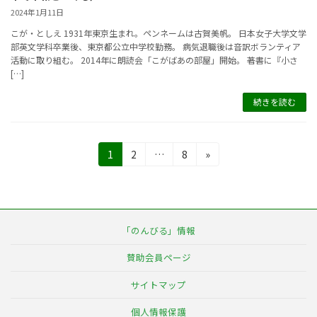
2024年1月11日
こが・としえ 1931年東京生まれ。ペンネームは古賀美帆。 日本女子大学文学
部英文学科卒業後、東京都公立中学校勤務。 病気退職後は音訳ボランティア
活動に取り組む。 2014年に朗読会「こがばあの部屋」開始。 著書に『小さ
[…]
続きを読む
投
固
固
固
1
2
…
8
»
定
定
定
稿
ペ
ペ
ペ
の
ー
ー
ー
ジ
ジ
ジ
ペ
「のんびる」情報
ー
賛助会員ページ
ジ
サイトマップ
送
個人情報保護