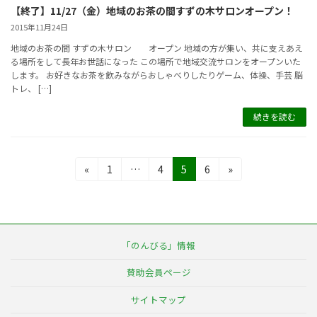
【終了】11/27（金）地域のお茶の間すずの木サロンオープン！
2015年11月24日
地域のお茶の間 すずの木サロン オープン 地域の方が集い、共に支えあえ
る場所をして長年お世話になった この場所で地域交流サロンをオープンいた
します。 お好きなお茶を飲みながらおしゃべりしたりゲーム、体操、手芸 脳
トレ、 […]
続きを読む
投
固
固
固
固
«
1
…
4
5
6
»
定
定
定
定
稿
ペ
ペ
ペ
ペ
の
ー
ー
ー
ー
ジ
ジ
ジ
ジ
ペ
「のんびる」情報
ー
賛助会員ページ
ジ
サイトマップ
送