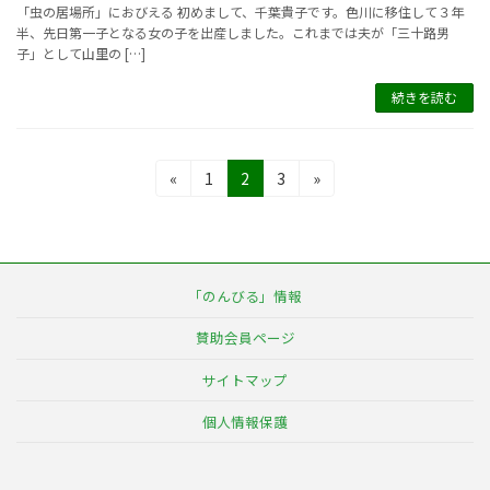
「虫の居場所」におびえる 初めまして、千葉貴子です。色川に移住して３年
半、先日第一子となる女の子を出産しました。これまでは夫が「三十路男
子」として山里の […]
続きを読む
投
固
固
固
«
1
2
3
»
定
定
定
稿
ペ
ペ
ペ
の
ー
ー
ー
ジ
ジ
ジ
ペ
「のんびる」情報
ー
賛助会員ページ
ジ
サイトマップ
送
個人情報保護
り