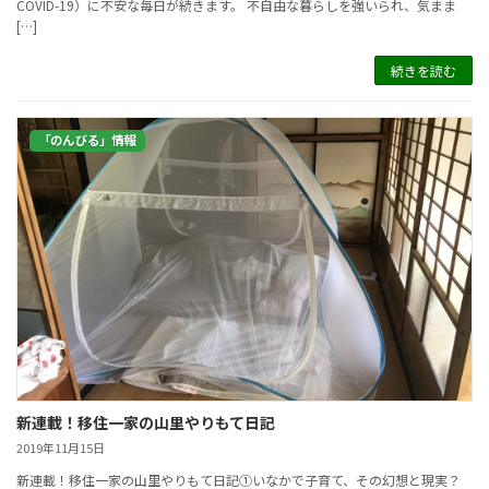
COVID-19）に不安な毎日が続きます。 不自由な暮らしを強いられ、気まま
[…]
続きを読む
「のんびる」情報
新連載！移住一家の山里やりもて日記
2019年11月15日
新連載！移住一家の山里やりもて日記①いなかで子育て、その幻想と現実？