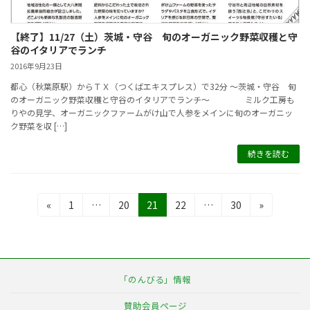
【終了】11/27（土）茨城・守谷 旬のオーガニック野菜収穫と守
谷のイタリアでランチ
2016年9月23日
都心（秋葉原駅）からＴＸ（つくばエキスプレス）で32分 ～茨城・守谷 旬
のオーガニック野菜収穫と守谷のイタリアでランチ～ ミルク工房も
りやの見学、オーガニックファームがけ山で人参をメインに旬のオーガニッ
ク野菜を収 […]
続きを読む
投
固
固
固
固
固
«
1
…
20
21
22
…
30
»
定
定
定
定
定
稿
ペ
ペ
ペ
ペ
ペ
の
ー
ー
ー
ー
ー
ジ
ジ
ジ
ジ
ジ
ペ
「のんびる」情報
ー
賛助会員ページ