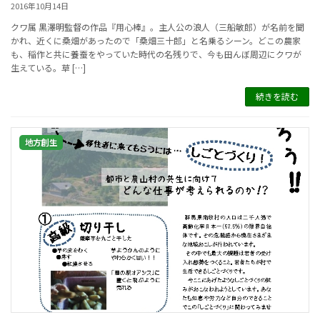
2016年10月14日
クワ属 黒澤明監督の作品『用心棒』。主人公の浪人（三船敏郎）が名前を聞
かれ、近くに桑畑があったので「桑畑三十郎」と名乗るシーン。どこの農家
も、稲作と共に養蚕をやっていた時代の名残りで、今も田んぼ周辺にクワが
生えている。草 […]
続きを読む
地方創生