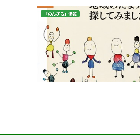
「のんびる」情報
投
稿
の