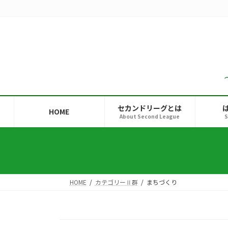
コ
ナ
ン
ビ
テ
ゲ
ン
ー
ツ
シ
へ
ョ
ス
ン
キ
に
ッ
移
セカンドリーグとは
HOME
プ
動
About Second League
S
HOME
カテゴリーⅡ群
まちづくり