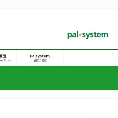
援団
Palsystem
our Town
生協の宅配