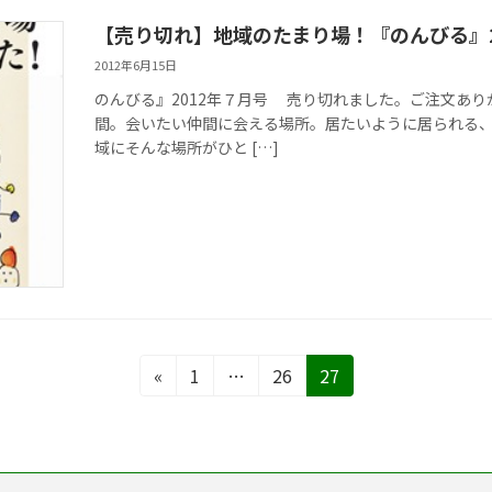
【売り切れ】地域のたまり場！『のんびる』2
2012年6月15日
のんびる』2012年７月号 売り切れました。ご注文あ
間。会いたい仲間に会える場所。居たいように居られる
域にそんな場所がひと […]
固
固
固
«
1
…
26
27
定
定
定
ペ
ペ
ペ
ー
ー
ー
ジ
ジ
ジ