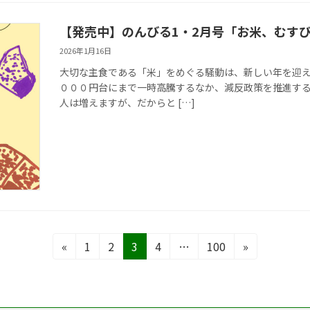
【発売中】のんびる1・2月号「お米、むす
2026年1月16日
大切な主食である「米」をめぐる騒動は、新しい年を迎
０００円台にまで一時高騰するなか、減反政策を推進す
人は増えますが、だからと […]
固
固
固
固
固
«
1
2
3
4
…
100
»
定
定
定
定
定
ペ
ペ
ペ
ペ
ペ
ー
ー
ー
ー
ー