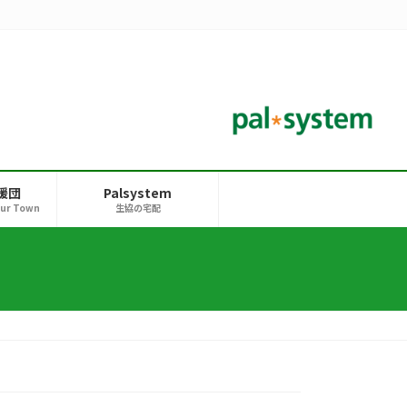
援団
Palsystem
our Town
生協の宅配