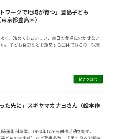
トワークで地域が育つ」豊島子ども
（東京都豊島区）
がよく、冷めてもおいしい、毎日の食卓に欠かせない
きい。子ども食堂などを運営する団体ではこの〝米騒
続きを読む
った先に」スギヤマカナヨさん（絵本作
初等美術科卒業。1990年代から創作活動を始め、
（子どもの未来社）など著書多数。『手で見る学習絵