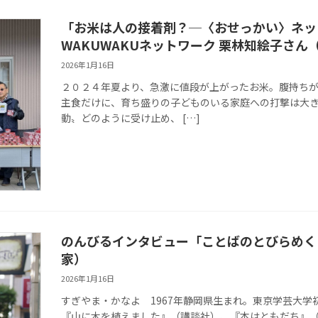
「お米は人の接着剤？─〈おせっかい〉ネッ
WAKUWAKUネットワーク 栗林知絵子さん
2026年1月16日
２０２４年夏より、急激に値段が上がったお米。腹持ち
主食だけに、育ち盛りの子どものいる家庭への打撃は大
動〟どのように受け止め、 […]
のんびるインタビュー「ことばのとびらめく
家）
2026年1月16日
すぎやま・かなよ 1967年静岡県生まれ。東京学芸大学
『山に木を植えました』（講談社）、『本はともだち』