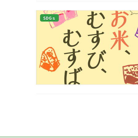
SDGｓ
投
稿
の