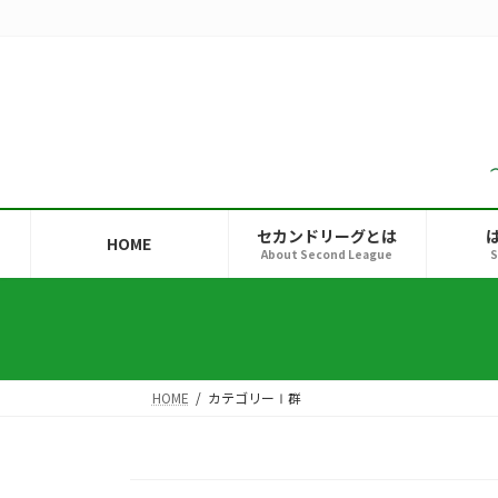
コ
ナ
ン
ビ
テ
ゲ
ン
ー
ツ
シ
へ
ョ
ス
ン
キ
に
ッ
移
セカンドリーグとは
HOME
プ
動
About Second League
S
HOME
カテゴリーⅠ群