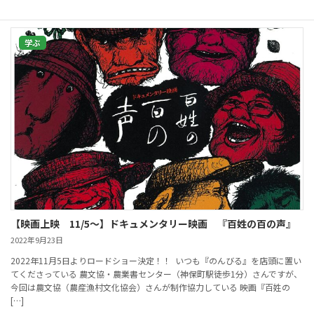
学ぶ
【映画上映 11/5～】ドキュメンタリー映画 『百姓の百の声』
2022年9月23日
2022年11月5日よりロードショー決定！！ いつも『のんびる』を店頭に置い
てくださっている 農文協・農業書センター（神保町駅徒歩1分）さんですが、
今回は農文協（農産漁村文化協会）さんが制作協力している 映画『百姓の
[…]