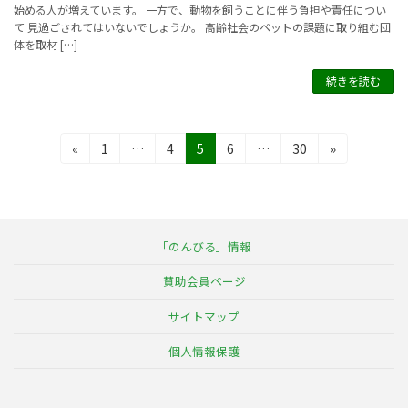
始める人が増えています。 一方で、動物を飼うことに伴う負担や責任につい
て 見過ごされてはいないでしょうか。 高齢社会のペットの課題に取り組む団
体を取材 […]
続きを読む
投
固
固
固
固
固
«
1
…
4
5
6
…
30
»
定
定
定
定
定
稿
ペ
ペ
ペ
ペ
ペ
の
ー
ー
ー
ー
ー
ジ
ジ
ジ
ジ
ジ
ペ
「のんびる」情報
ー
賛助会員ページ
ジ
サイトマップ
送
個人情報保護
り