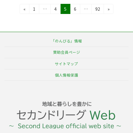
投
固
固
固
固
固
«
1
…
4
5
6
…
92
»
定
定
定
定
定
稿
ペ
ペ
ペ
ペ
ペ
の
ー
ー
ー
ー
ー
ジ
ジ
ジ
ジ
ジ
ペ
「のんびる」情報
ー
賛助会員ページ
ジ
サイトマップ
送
個人情報保護
り