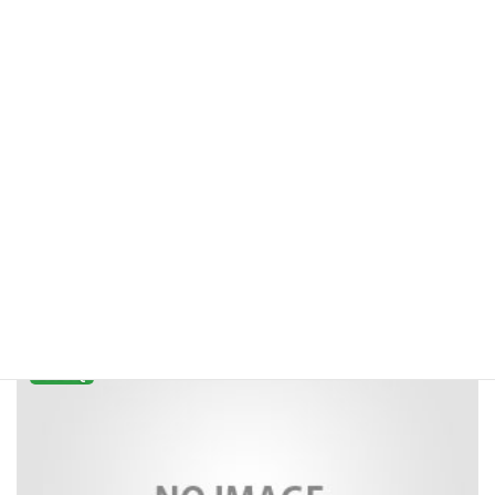
【発売中】『のんびる7.8月号』この世界が壊れる前にわたしにで
きること
2025年7月11日
戦時中の庶民の暮らしを描き、 多くの読者の共感を呼んだ、 こうの史代さん
の『この世界の片隅に』。 戦争を知る世代が少なくなるなか、 この世界が
今、少しずつ、 壊れはじめている気がしませんか。 終わらない戦争と増え続
ける軍 […]
続きを読む
LGBTQ