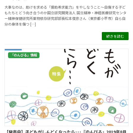
大事なのは、助けを求める「援助希求能力」をやしなうこと〜自傷する子ど
もたちとどう向き合うのか国立研究開発法人 国立精神・神経医療研究センタ
ー精神保健研究所薬物依存研究部部長松本俊彦さん（東京都小平市）自ら自
分の身体を傷つ […]
続きを読む
「のんびる」情報
【発売中】子どもがしんどくなったら･･･『のんびる』2019年8月