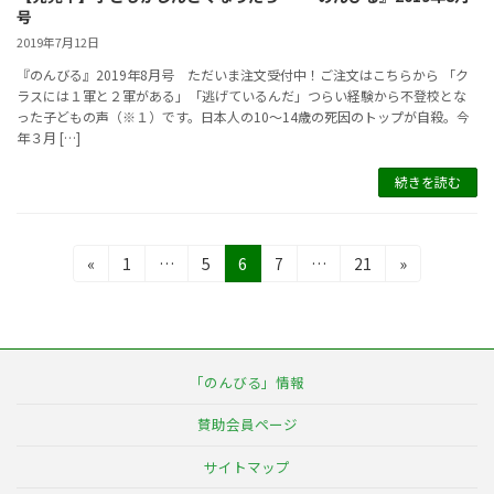
号
2019年7月12日
『のんびる』2019年8月号 ただいま注文受付中！ご注文はこちらから 「ク
ラスには１軍と２軍がある」「逃げているんだ」つらい経験から不登校とな
った子どもの声（※１）です。日本人の10～14歳の死因のトップが自殺。今
年３月 […]
続きを読む
投
固
固
固
固
固
«
1
…
5
6
7
…
21
»
定
定
定
定
定
稿
ペ
ペ
ペ
ペ
ペ
の
ー
ー
ー
ー
ー
ジ
ジ
ジ
ジ
ジ
ペ
「のんびる」情報
ー
賛助会員ページ
ジ
サイトマップ
送