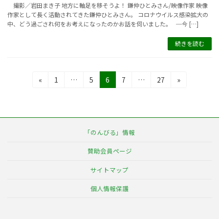
撮影／岩田まき子 地方に軸足を移そうよ！ 鎌仲ひとみさん/映像作家 映像
作家として長く活動されてきた鎌仲ひとみさん。 コロナウイルス感染拡大の
中、どう過ごされ何をお考えになったのかお話を伺いました。 ─今 […]
続きを読む
投
固
固
固
固
固
«
1
…
5
6
7
…
27
»
定
定
定
定
定
稿
ペ
ペ
ペ
ペ
ペ
の
ー
ー
ー
ー
ー
ジ
ジ
ジ
ジ
ジ
ペ
「のんびる」情報
ー
賛助会員ページ
ジ
サイトマップ
送
個人情報保護
り