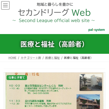
コ
ナ
ン
ビ
テ
ゲ
ン
ー
ツ
シ
へ
ョ
ス
ン
キ
に
ッ
移
医療と福祉（高齢者）
プ
動
HOME
カテゴリーⅡ群
医療と福祉
医療と福祉（高齢者）
仕事と子育て