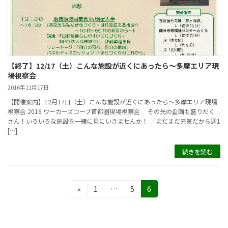
【終了】12/17（土）こんな施設が近くにあったら～多摩エリア現
場視察会
2016年11月17日
【開催案内】12月17日（土）こんな施設が近くにあったら～多摩エリア現場
視察会 2016 ワーカーズコープ首都圏現場視察会 その先の企画も盛りだく
さん！いろいろな施設を一緒に見にいきませんか！ 「まだまだ元気だから週1
[…]
続きを読む
投
固
固
固
«
1
…
5
6
定
定
定
稿
ペ
ペ
ペ
の
ー
ー
ー