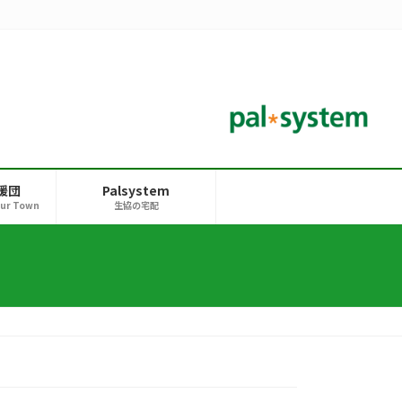
援団
Palsystem
our Town
生協の宅配