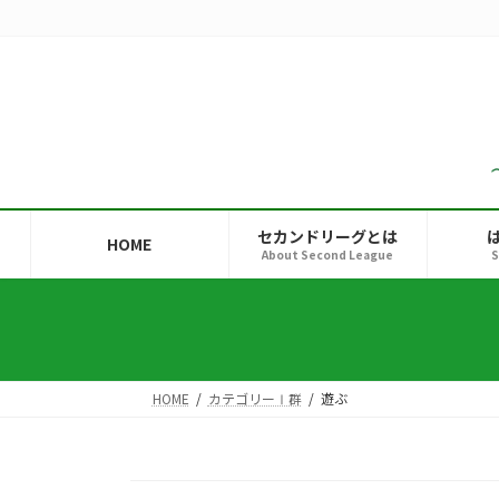
コ
ナ
ン
ビ
テ
ゲ
ン
ー
ツ
シ
へ
ョ
ス
ン
キ
に
ッ
移
セカンドリーグとは
HOME
プ
動
About Second League
S
HOME
カテゴリーⅠ群
遊ぶ