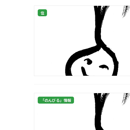
住
「のんびる」情報