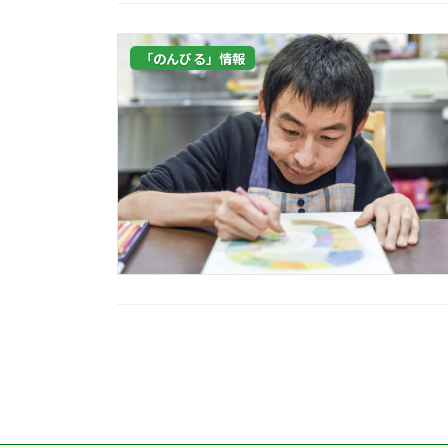
「のんびる」情報
投
稿
の