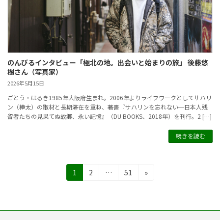
のんびるインタビュー「極北の地。出会いと始まりの旅」 後藤悠
樹さん（写真家）
2026年5月15日
ごとう・はるき1985年大阪府生まれ。2006年よりライフワークとしてサハリ
ン（樺太）の取材と長期滞在を重ね、著書『サハリンを忘れない─日本人残
留者たちの見果てぬ故郷、永い記憶』（DU BOOKS、2018年）を刊行。2 […]
続きを読む
投
固
固
固
1
2
…
51
»
定
定
定
稿
ペ
ペ
ペ
の
ー
ー
ー
ジ
ジ
ジ