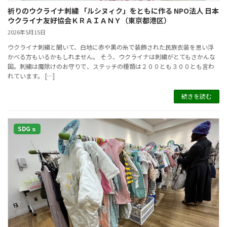
祈りのウクライナ刺繍 「ルシヌィク」をともに作る NPO法人 日本
ウクライナ友好協会ＫＲＡＩＡＮＹ（東京都港区）
2026年5月15日
ウクライナ刺繍と聞いて、白地に赤や黒の糸で装飾された民族衣装を思い浮
かべる方もいるかもしれません。 そう、ウクライナは刺繍がとてもさかんな
国。刺繍は魔除けのお守りで、ステッチの種類は２００とも３００とも言わ
れています。 […]
続きを読む
SDGｓ