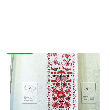
2026年5月15日
ＣＡＳＡで広がる仲間の輪 使われなくなった傘の布を縫いつなげて「かさの
いえ」を初めて作ったのは、２００６年夏のことです。それから一人で制作
活動を続けてきて、気がつけばそろそろ20年が経とうとしています。 な
ぜ、傘の布を […]
続きを読む
「のんびる」情報