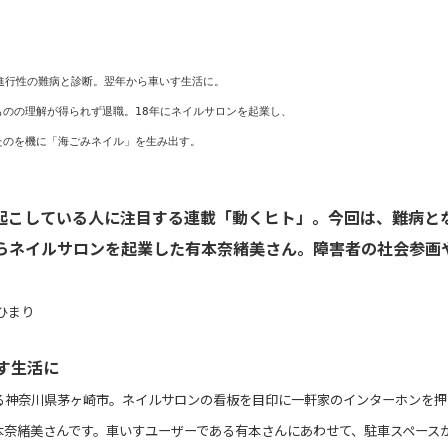
に進行性の難病と診断。翌年から車いす生活に。
ものの理解が得られず退職。18年にネイルサロンを起業し、
起こしている人に注目する連載「動くヒト」。今回は、難病と
らネイルサロンを起業した有本奈緒美さん。障害者の社会参画
ひまり
す生活に
る神奈川県茅ヶ崎市。ネイルサロンの看板を目印に一軒家のインターホンを押
本奈緒美さんです。車いすユーザーである有本さんにあわせて、駐車スペース