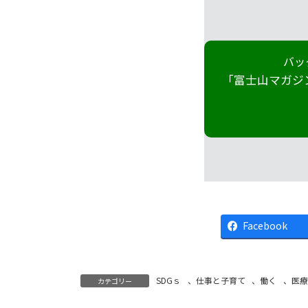
バッ
「富士山マガジ
Facebook
SDGｓ
、
仕事と子育て
、
働く
、
医療
カテゴリー