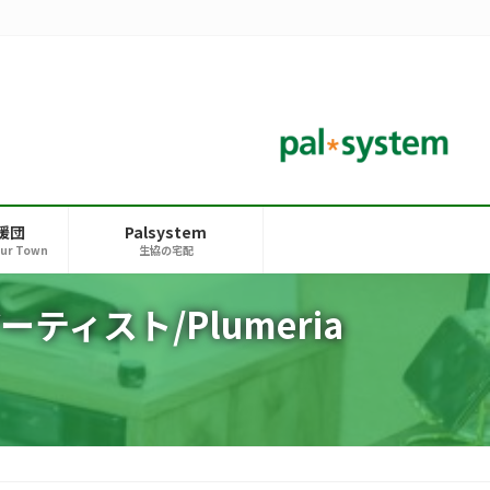
援団
Palsystem
our Town
生協の宅配
ィスト/Plumeria