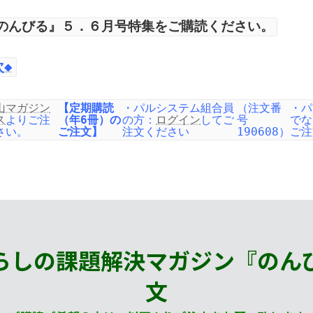
のんびる』５．６
月号特集をご購読ください。
◆
山マガジン
【定期購読
・パルシステム組合員
（注文番
・パ
ス
よりご注
（年6冊）の
の方：
ログイン
してご
号
でな
さい。
ご注文】
注文ください
190608）
ご注
らしの課題解決マガジン『のん
文