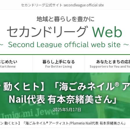
セカンドリーグ公式サイト secondleague official site
はじめたい
暮らし上手になる
あなたとまちの応
tart Anew
For Better Living
Supporters for You and Y
動くヒト】「海ごみネイル® アーテ
Nail代表 有本奈緒美さん」
2025年5月17日
 動くヒト】「海ごみネイル® アーティスト/Plumeria Nail代表 有本奈緒美さん」