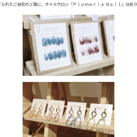
てられたご自宅の１階に、ネイルサロン「Ｐｌｕｍｅｒｉａ Ｎａｉｌ」は