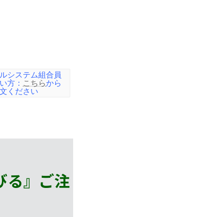
ルシステム組合員
い方：
こちら
から
文ください
びる』
ご注