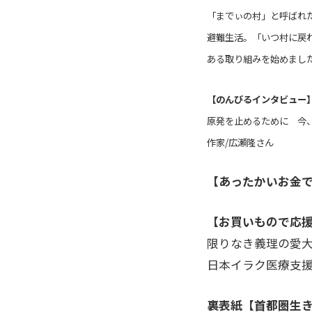
「までぃの村」と呼ばれ
避難生活。「いつ村に戻
ある取り組みを始めまし
【のんびるインタビュー
原発を止めるために 今
作家/広瀬隆さん
【あったかいお金
【お買いもので応
限りなき義理の愛大
日本イラク医療支
裏表紙【首都圏生