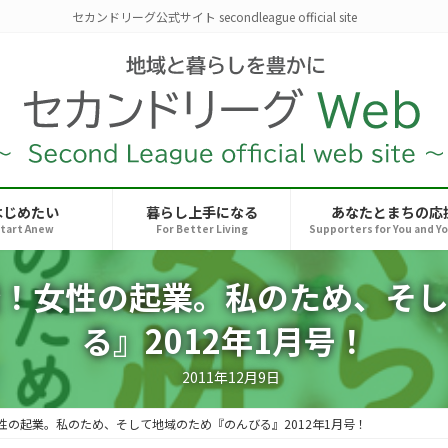
セカンドリーグ公式サイト secondleague official site
はじめたい
暮らし上手になる
あなたとまちの応
tart Anew
For Better Living
Supporters for You and Y
発！女性の起業。私のため、そし
る』2012年1月号！
2011年12月9日
性の起業。私のため、そして地域のため『のんびる』2012年1月号！