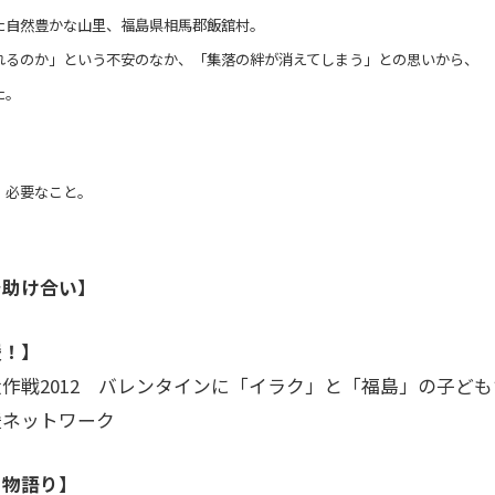
た自然豊かな山里、福島県相馬郡飯舘村。
れるのか」という不安のなか、「集落の絆が消えてしまう」との思いから、
た。
】
、必要なこと。
で助け合い】
援！】
作戦2012 バレンタインに「イラク」と「福島」の子ど
援ネットワーク
き物語り】