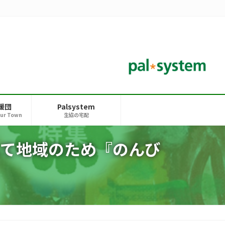
援団
Palsystem
our Town
生協の宅配
て地域のため『のんび