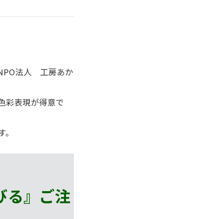
NPO法人 工房あか
色彩表現が得意で
す。
びる』
ご注