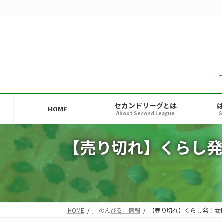
コ
ナ
ン
ビ
テ
ゲ
ン
ー
ツ
シ
へ
ョ
ス
ン
キ
に
ッ
移
セカンドリーグとは
HOME
プ
動
About Second League
S
【売り切れ】くらし
HOME
「のんびる」情報
【売り切れ】くらし発！女