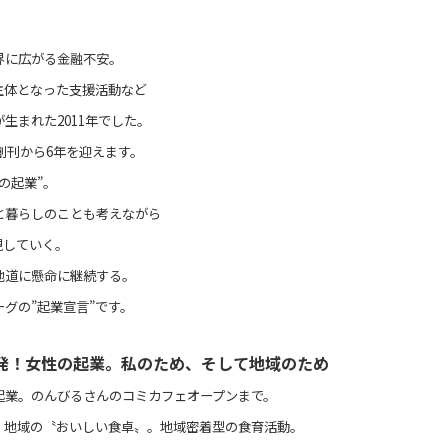
界に広がる金融不安。
主体となった支援活動など
生まれた2011年でした。
は創刊から6年を迎えます。
の起業”。
と暮らしのことも考えながら
現していく。
地道に懸命に継続する。
グの”起業宣言”です。
発！女性の起業。私のため、そして地域のため
起業。のんびるさんのコミカフェオープンまで。
、地域の〝おいしい食卓〟。地域密着型の食育活動。