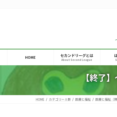
コ
ナ
ン
ビ
テ
ゲ
ン
ー
ツ
シ
へ
ョ
ス
ン
キ
に
ッ
移
セカンドリーグとは
HOME
プ
動
About Second League
S
【終了】
HOME
カテゴリーⅡ群
医療と福祉
医療と福祉（