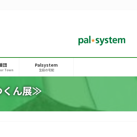
援団
Palsystem
our Town
生協の宅配
つくん展≫