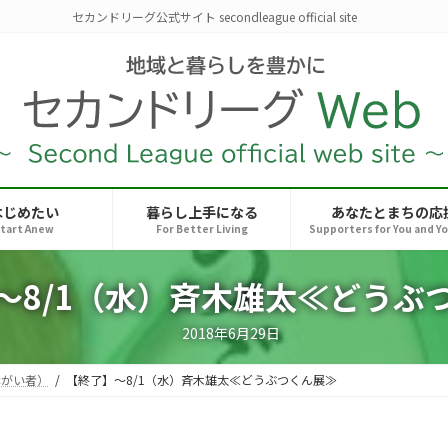
セカンドリーグ公式サイト secondleague official site
はじめたい
暮らし上手になる
あなたとまちの応
tart Anew
For Better Living
Supporters for You and Y
～8/1（水）斉木雄太≪どうぶ
2018年6月29日
障がい者）
【終了】～8/1（水）斉木雄太≪どうぶつくん展≫