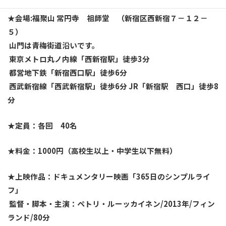
★会場:福聚山 常円寺 祖師堂 （新宿区西新宿７－１２－
５）
山門は青梅街道沿いです。
東京メトロ丸ノ内線「西新宿駅」徒歩3分
都営地下鉄「新宿西口駅」徒歩6分
西武新宿線「西武新宿駅」徒歩6分 JR「新宿駅 西口」徒歩8
分
★定員：各回 40名
★料金：1000円（高校生以上・中学生以下無料）
★上映作品：ドキュメンタリー映画「365日のシンプルライ
フ」
監督・脚本・主演：ペトリ・ルーッカイネン/2013年/フィン
ランド/80分