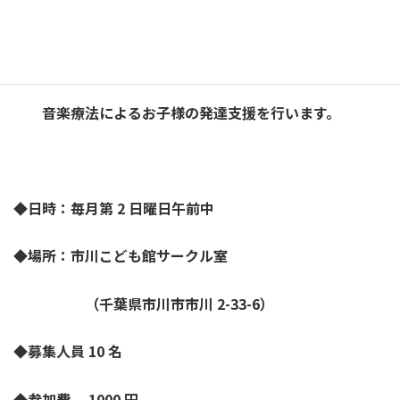
いつでもそこにあるあたたかな場所と時間をモットーに、
音楽療法によるお子様の発達支援を行います。
◆日時：毎月第
2
日曜日午前中
◆場所：市川こども館サークル室
（千葉県市川市市川
2-33-6）
◆募集人員
10
名
◆参加費
1000
円