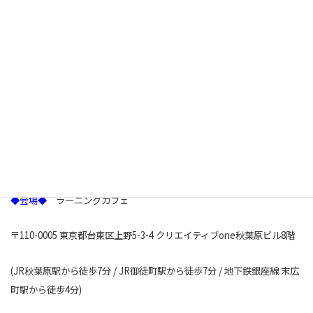
◆協力◆
特定非営利活動法人アジア太平洋資料センター（PARC）
特定非営利活動法人「環境・持続社会」研究センター
（JACSES）
◆日時◆
2016年8月29日（月）18：45開場 19：00開始 20：30終
了
◆参加費◆
一般：1,000円、A SEED JAPAN/PARC/JACSES会員：無
料、学生：無料
◆会場◆
ラーニングカフェ
〒110-0005 東京都台東区上野5-3-4 クリエイティブone秋葉原ビル8階
(JR秋葉原駅から徒歩7分 / JR御徒町駅から徒歩7分 / 地下鉄銀座線 末広
町駅から徒歩4分)