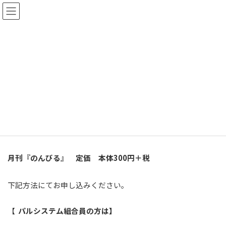
コ
ナ
ン
ビ
テ
ゲ
ン
ー
ツ
シ
へ
ョ
ス
ン
キ
に
ッ
移
「のんびる」注文方法
プ
動
2012年11月7日
HOME
「のんびる」情報
「のんびる」注文方法
月刊『のんびる』 定価 本体300円＋税
下記方法にてお申し込みください。
【
パルシステム組合員の方は】