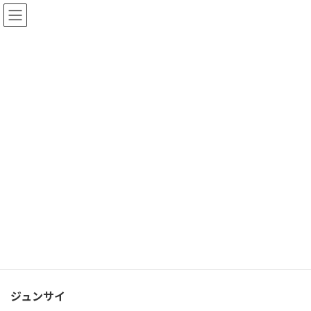
コ
ナ
ン
ビ
テ
ゲ
ン
ー
ツ
シ
へ
ョ
ス
ン
キ
に
ッ
移
ジュンサイのチェー（レシピ付で
プ
動
連載中「里山ハーブを知って、味
わう」より）
2017年8月11日
HOME
「のんびる」情報
ジュンサイのチェー（レシピ付で連載中「里山ハーブを知って、味わう」よ
り）
ジュンサイ