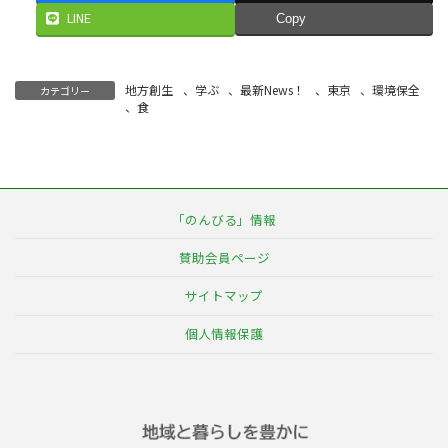
LINE
Copy
地方創生
、
学ぶ
、
最新News！
、
東京
、
環境保全
カテゴリー
、
食
「のんびる」情報
賛助会員ページ
サイトマップ
個人情報保護