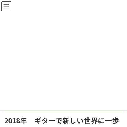
コ
ナ
ン
ビ
テ
ゲ
ン
ー
ツ
シ
へ
ョ
ス
ン
キ
に
ッ
移
【募集中】コミュニティカフェで
プ
動
アコースティックギターを始めま
せんか。
2017年12月26日
HOME
コミュニティ・カフェ
【募集中】コミュニティカフェでアコースティックギターを始めませんか。
2018年 ギターで新しい世界に一歩