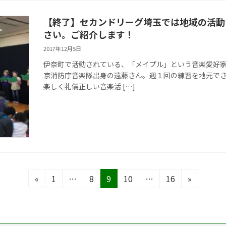
【終了】セカンドリーグ埼玉では地域の活動
さい。ご紹介します！
2017年12月5日
伊奈町で活動されている、「メイプル」という音楽愛好家
京消防庁音楽隊出身の遠藤さん。週１回の練習を地元で
楽しく礼儀正しい音楽活 […]
固
固
固
固
固
«
1
…
8
9
10
…
16
»
定
定
定
定
定
ペ
ペ
ペ
ペ
ペ
ー
ー
ー
ー
ー