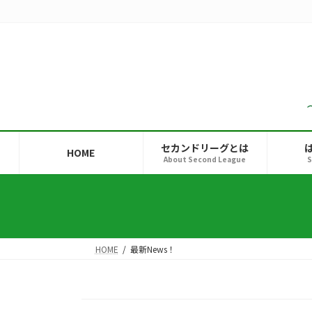
コ
ナ
ン
ビ
テ
ゲ
ン
ー
ツ
シ
へ
ョ
ス
ン
キ
に
ッ
移
セカンドリーグとは
HOME
プ
動
About Second League
S
HOME
最新News！