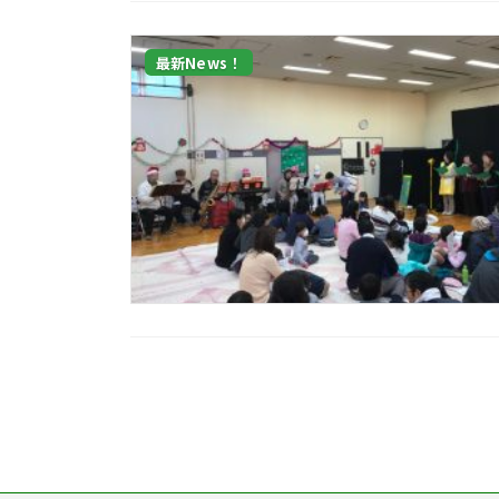
最新News！
投
稿
の