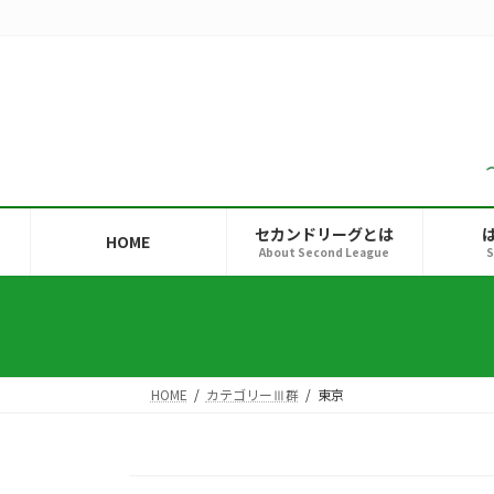
コ
ナ
ン
ビ
テ
ゲ
ン
ー
ツ
シ
へ
ョ
ス
ン
キ
に
ッ
移
セカンドリーグとは
HOME
プ
動
About Second League
S
HOME
カテゴリーⅢ群
東京