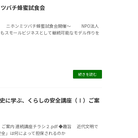
ミツバチ蜂蜜試食会
ニホンミツバチ蜂蜜試食会開催～ NPO法人
でもスモールビジネスとして継続可能なモデル作りを
続きを読む
座歴史に学ぶ、くらしの安全講座（Ⅰ）ご案
案内 連続講座チラシ２.pdf ◆趣旨 近代文明で
は何によって担保されるのか