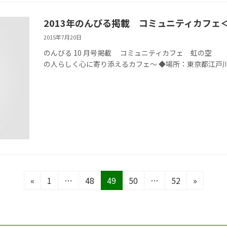
2013年のんびる掲載 コミュニティカフェ
2015年7月20日
のんびる 10 月号掲載 コミュニティカフェ 虹の空
の人らしく心に寄り添えるカフェ～ ◆場所：東京都江戸川区南葛
固
固
固
固
固
«
1
…
48
49
50
…
52
»
定
定
定
定
定
ペ
ペ
ペ
ペ
ペ
ー
ー
ー
ー
ー