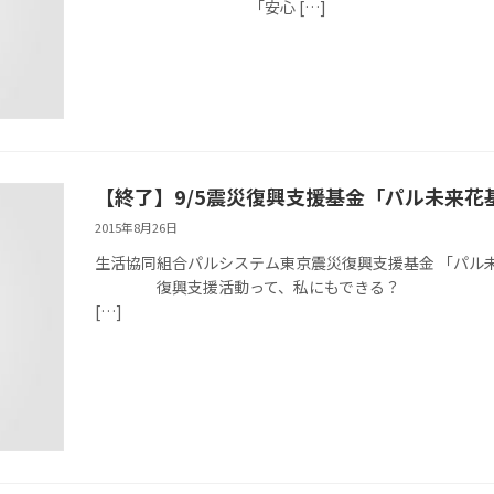
「安心 […]
【終了】9/5震災復興支援基金「パル未来花
2015年8月26日
生活協同組合パルシステム東京震災復興支援基金 「パル未
復興支援活動って、私にもできる？ ～話を聞
[…]