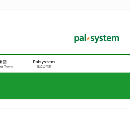
援団
Palsystem
our Town
生協の宅配