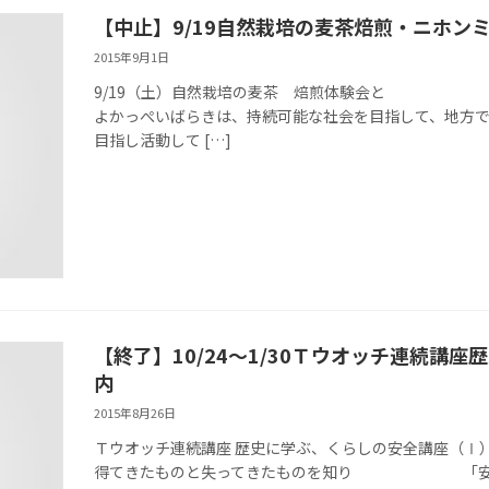
【中止】9/19自然栽培の麦茶焙煎・ニホン
2015年9月1日
9/19（土）自然栽培の麦茶 焙煎体験会と 
よかっぺいばらきは、持続可能な社会を目指して、地方
目指し活動して […]
【終了】10/24～1/30Ｔウオッチ連続講
内
2015年8月26日
Ｔウオッチ連続講座 歴史に学ぶ、くらしの安全講座（Ⅰ）ご
得てきたものと失ってきたものを知り 「安全」