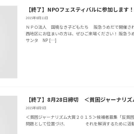
【終了】NPOフェスティバルに参加します
2015年8月11日
ＮＰＯ法人 国境なき子どもたち 阪急うめだで開催
西地区にお住まいの方は、ぜひご来場ください！ 阪急うめ
サンタ NP […]
【終了】8月28日締切 ＜貧困ジャーナリ
2015年8月5日
＜貧困ジャーナリズム大賞２０１５＞候補者募集「反貧
問題として位置づけ、 それを解消するために活動する