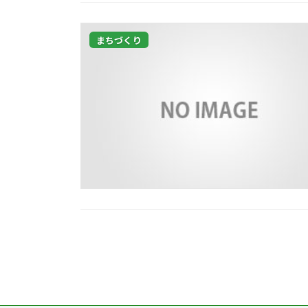
まちづくり
投
稿
の