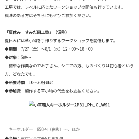
工房では、レベルに応じたワークショップの開催も行っています。
興味のある方はそちらにもぜひご参加ください。
「夏休み すみだ図工塾」（仮称）
夏休みには革小物を手作りするワークショップを開催します。
◆
期間
：7/27（金）～8/1（水）12：00～18：00
◆
対象
：5歳～
簡単な作業なのでお子さん、シニアの方、ものづくりは初心者という
方、どなたでも。
◆
所要時間
：10～30分ほど
◆
参加費
：製作する革小物の代金をお支払ください。
キーホルダー
850円（税抜）～、ほか
◆
会場：
東京ソラマチ5Ｆまち処