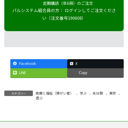
定期購読（年6冊）のご注文
パルシステム組合員の方： ログインしてご注文くださ
い（注文番号190608）
Facebook
X
LINE
Copy
医療と福祉（障がい者）
、
学ぶ
、
未分類
、
東京
、
カテゴリー
遊ぶ