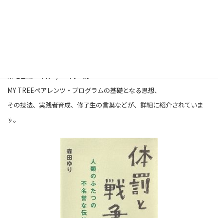
『のんびる』特集：親がしんどくなったら･･･（
2019年11・12月号
）で
お話しをうかがったMY TREE代表理事の森田さんの著書をご紹介しま
す。
『虐待・親にもケアを 生きる力をとりもどすMY TREEプログラム』
森田ゆり 編著
築地書館 本体2,400円＋税
MY TREEペアレンツ・プログラムの基礎と
なる思想、
その技法、実践者育成、修了
生の言葉などが、詳細に紹介されていま
す。