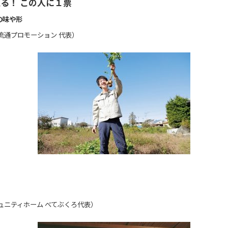
る！ この人に１票
の味や形
流通プロモーション 代表）
ュニティホーム べてぶくろ代表）