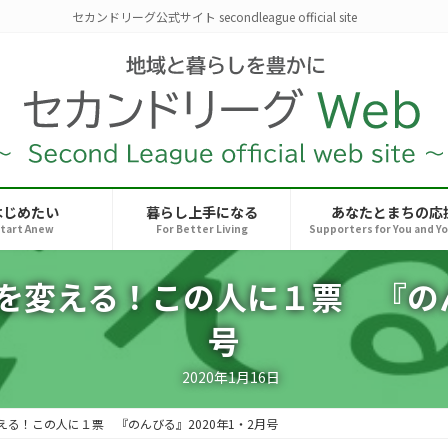
セカンドリーグ公式サイト secondleague official site
はじめたい
暮らし上手になる
あなたとまちの応
tart Anew
For Better Living
Supporters for You and Y
を変える！この人に１票 『のんび
号
2020年1月16日
る！この人に１票 『のんびる』2020年1・2月号