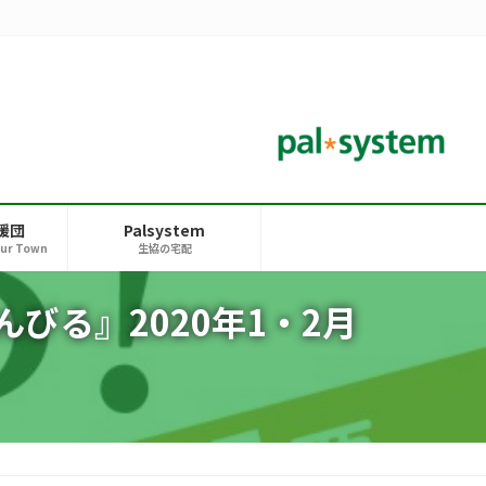
援団
Palsystem
our Town
生協の宅配
る』2020年1・2月