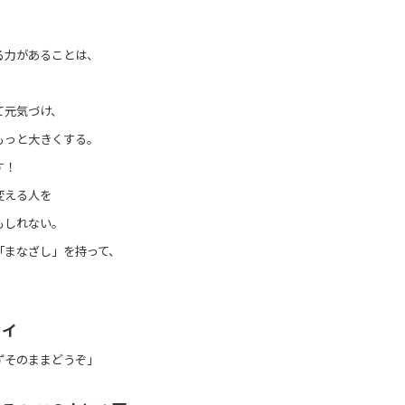
る力があることは、
て元気づけ、
もっと大きくする。
す！
変える人を
もしれない。
「まなざし」を持って、
セイ
ずそのままどうぞ」