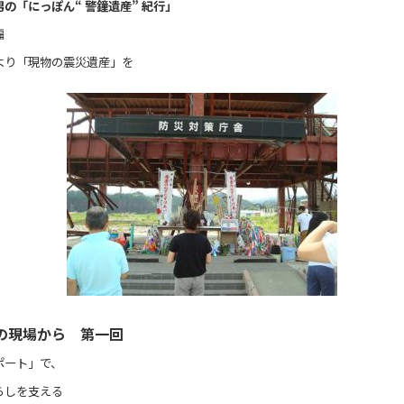
の「にっぽん“ 警鐘遺産” 紀行」
編
より「現物の震災遺産」を
の現場から 第一回
ポート」で、
らしを支える