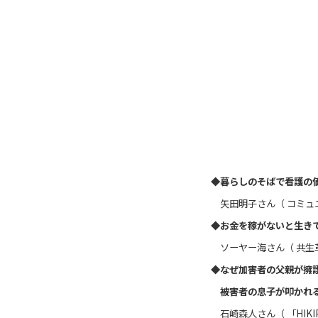
◆暮らしのそばで看護の
矢田明子さん（ コミュ
◆お金を稼がないと生き
ソーヤー海さん（ 共生
◆なぜ加害者の父親が擁
被害者の息子が叩かれ
石崎森人さん（ 「HIKI