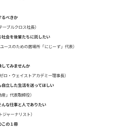
するべきか
テーブルクロス社長）
む社会を後輩たちに託したい
Tユースのための居場所「にじーず」代表）
してみませんか
人ゼロ・ウェイストアカデミー理事長）
も自立した生活を送ってほしい
動産」代表取締役）
そんな仕事と人でありたい
トジャーナリスト）
のこの１冊