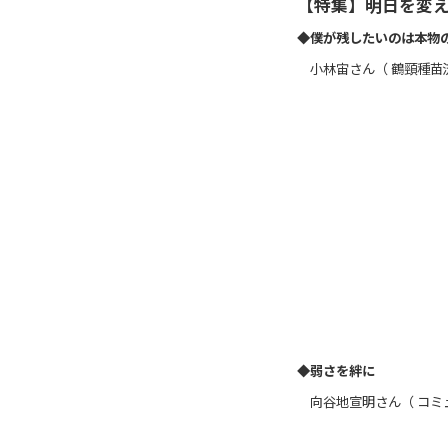
【特集】明日を変え
◆
僕が残したいのは本物
小林宙さん（ 鶴頸種苗
◆弱さを絆に
向谷地宣明さん（ コミ