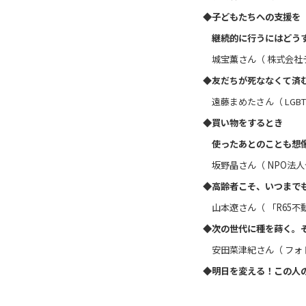
◆子どもたちへの支援を
継続的に行うにはどう
城宝薫さん（ 株式会社
◆友だちが死ななくて済
遠藤まめたさん（ LGB
◆買い物をするとき
使ったあとのことも想像
坂野晶さん（ NPO法
◆高齢者こそ、いつまで
山本遼さん（ 「R65不
◆次の世代に種を蒔く。
安田菜津紀さん（ フォ
◆明日を変える！この人