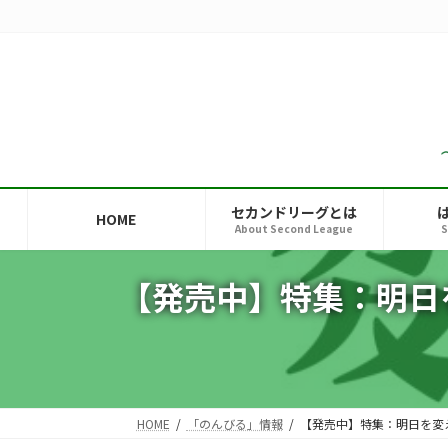
コ
ナ
ン
ビ
テ
ゲ
ン
ー
ツ
シ
へ
ョ
ス
ン
キ
に
ッ
移
セカンドリーグとは
HOME
プ
動
About Second League
S
【発売中】特集：明日
HOME
「のんびる」情報
【発売中】特集：明日を変え