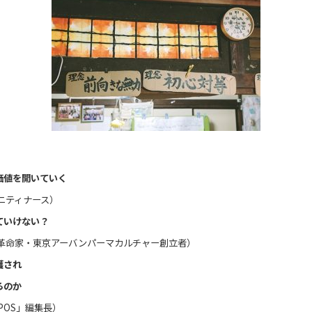
価値を開いていく
ニティナース）
ていけない？
革命家・東京アーバンパーマカルチャー創立者）
護され
るのか
POS」編集長）