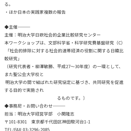
る。
・ほか日本の実践家複数の報告
◆主催――――――
主催：明治大学日欧社会的企業比較研究センター
本ワークショップは、文部科学省・科学研究費基盤研究（C）
「社会的排除に対する社会的連帯経済の役割に関する日韓比
較研究」
（研究代表者・柳澤敏勝、平成27～30年度）の一環として、
また聖公会大学校と
明治大学の間で結ばれた研究協定に基づき、共同研究を促進
する目的で実施され
るものです。〕
◆事務局・お問い合わせ――――――
担当：明治大学経営学部 小関隆志
〒101-8301 東京都千代田区神田駿河台1-1
TEL/FAX: 03-3296-2085