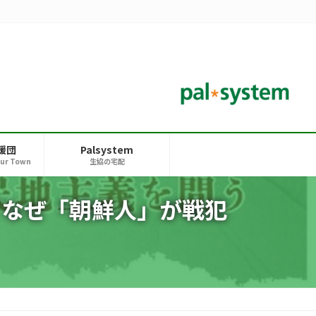
援団
Palsystem
our Town
生協の宅配
展"なぜ「朝鮮人」が戦犯