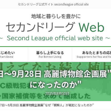
セカンドリーグ公式サイト secondleague official site
はじめたい
暮らし上手になる
あなたとまちの応
tart Anew
For Better Living
Supporters for You and Y
7日～9月28日 高麗博物館企画
になったのか"
2025年8月10日
月7日～9月28日 高麗博物館企画展"なぜ「朝鮮人」が戦犯になったのか"