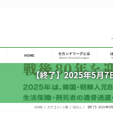
コ
ナ
ン
ビ
テ
ゲ
ン
ー
ツ
シ
へ
ョ
ス
ン
キ
に
ッ
移
セカンドリーグとは
HOME
プ
動
About Second League
S
【終了】2025年5月
HOME
カテゴリーⅡ群
SDGｓ
【終了】2025年5