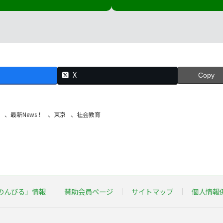
X
Copy
、
最新News！
、
東京
、
社会教育
のんびる」情報
賛助会員ページ
サイトマップ
個人情報