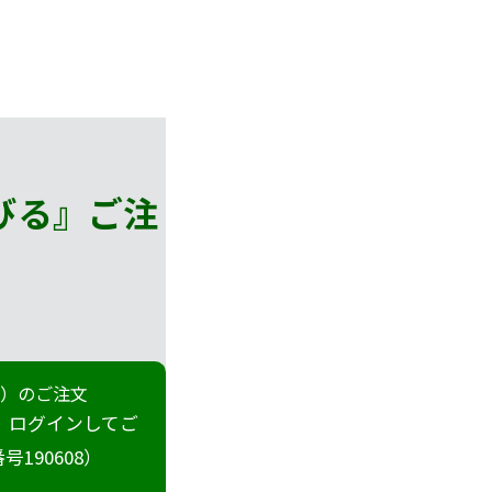
びる』
ご注
冊）のご注文
 ログインしてご
190608）