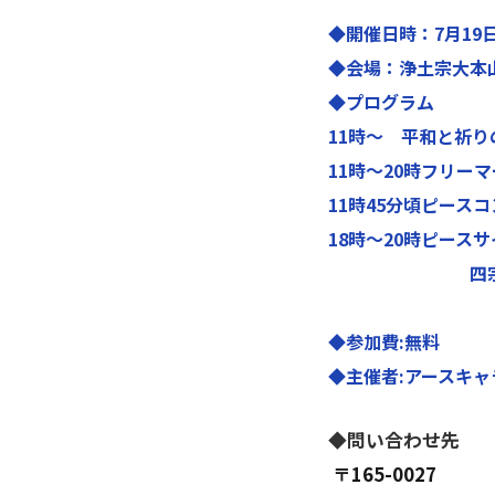
◆開催日時：7月19日
◆会場：浄土宗大本
◆プログラム
11時～ 平和と祈り
11時～20時フリー
11時45分頃ピースコ
18時～20時ピース
四宗教合
◆参加費:無料
◆主催者:アースキ
◆問い合わせ先
〒165-0027