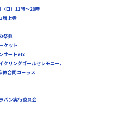
（日）11時～20時
山増上寺
の祭典
マーケット
ンサートetc
サイクリングゴールセレモニー、
同コーラス
ャラバン実行委員会