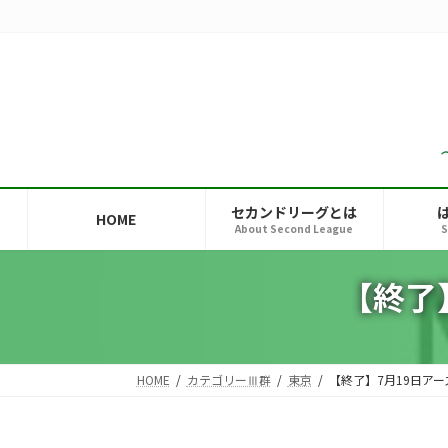
コ
ナ
ン
ビ
テ
ゲ
ン
ー
ツ
シ
へ
ョ
ス
ン
キ
に
ッ
移
セカンドリーグとは
HOME
プ
動
About Second League
S
【終了
HOME
カテゴリーⅢ群
東京
【終了】7月19日ア