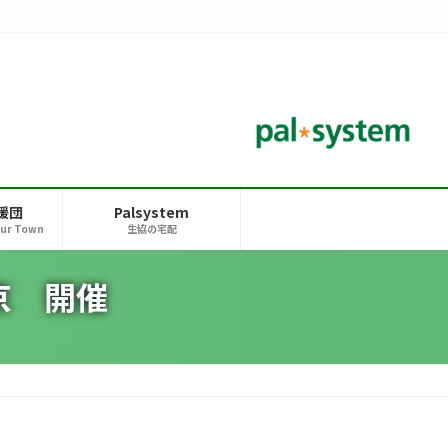
援団
Palsystem
our Town
生協の宅配
京 開催