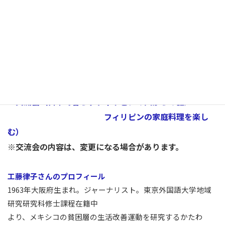
一般1,000円／学生500円※学生の方は、学生証をお持ちくだ
さい。
プログラム；
・工藤律子さんからのお話し
・ディスカッション、質疑応答
・交流会（日本で暮らすフィリピンの人からの話／
フィリピンの家庭料理を楽し
む）
※交流会の内容は、変更になる場合があります。
工藤律子さんのプロフィール
1963年大阪府生まれ。ジャーナリスト。東京外国語大学地域
研究研究科修士課程在籍中
より、メキシコの貧困層の生活改善運動を研究するかたわ