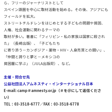
ら、フリーのジャーナリストとして
スペイン語圏を中心に取材活動を始める。その後、アジアにも
フィールドを拡大。
ストリートチルドレンをはじめとする子どもの問題や貧困、
人権、社会運動に関わるテーマの
取材が多い。著書に「フィリピン・私の家族は国家に殺され
た」（長崎出版）、「子どもたち
に寄り添う－カンボジア・薬物・HIV・人身売買との闘い」、
「仲間と誇りと夢と－メキシコの
貧困層に学ぶ」（JULA出版局）、など。
主催・問合せ先
公益社団法人アムネスティ・インターナショナル日本
E-mail: camp＃amnesty.or.jp（＃を＠にして返信くださ
い）
TEL：03-3518-6777／FAX：03-3518-6778