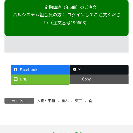
定期購読（年6冊）のご注文
パルシステム組合員の方： ログインしてご注文くださ
い（注文番号190608）
Facebook
X
LINE
Copy
人権と平和
、
学ぶ
、
東京
、
食
カテゴリー