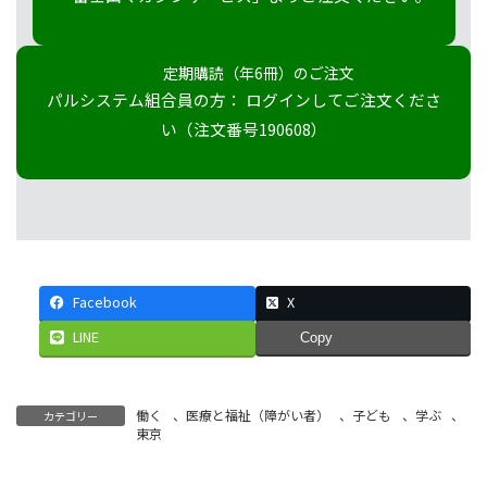
定期購読（年6冊）のご注文
パルシステム組合員の方： ログインしてご注文くださ
い（注文番号190608）
Facebook
X
LINE
Copy
働く
、
医療と福祉（障がい者）
、
子ども
、
学ぶ
、
カテゴリー
東京