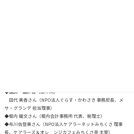
13：00 開会、あいさつ
13：05 開設講座受講生の発表および講評
14：55 休憩、座席移動
15：15 グループ討論
（テーマは当日到着順に選択。テーマ別に意見交換と交流
×2セット）
16：40 交流会終了
17：00 懇親会（付近の飲食店、希望者のみ）
19：30 懇親会終了
◆講師・講評者（順不同）
田代 美香さん（NPO法人ぐらす・かわさき 事務局長、メ
サ・グランデ 担当理事）
◆堀内 龍文さん（堀内会計事務所 代表、税理士）
◆布川佐登美さん（NPO法人ケアラーネットみちくさ 理事
長、ケアラーズ＆オレ ンジカフェみちくさ亭 主宰）