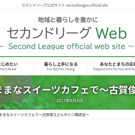
セカンドリーグ公式サイト secondleague official site
はじめたい
暮らし上手になる
あなたとまちの応
tart Anew
For Better Living
Supporters for You and Y
きままなスイーツカフェで～古賀
2017年8月4日
きままなスイーツカフェで～古賀俊江さんのミニ朗読会～