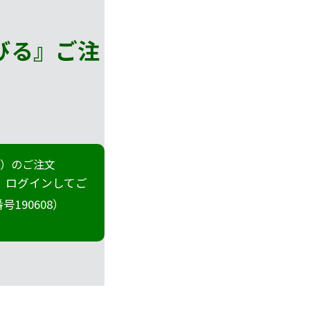
びる』
ご注
冊）のご注文
 ログインしてご
190608）