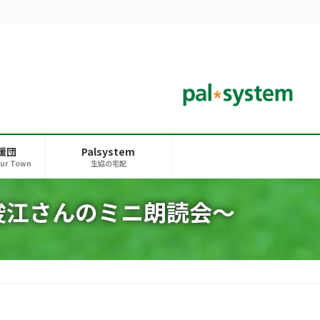
援団
Palsystem
our Town
生協の宅配
俊江さんのミニ朗読会～