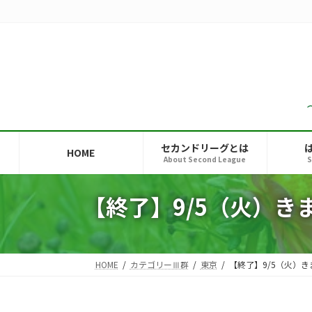
コ
ナ
ン
ビ
テ
ゲ
ン
ー
ツ
シ
へ
ョ
ス
ン
キ
に
ッ
移
セカンドリーグとは
HOME
プ
動
About Second League
S
【終了】9/5（火）
HOME
カテゴリーⅢ群
東京
【終了】9/5（火）