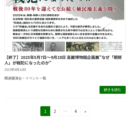
【終了】2025年5月7日～9月28日 高麗博物館企画展"なぜ「朝鮮
人」が戦犯になったのか"
2025年8月10日
関連講演会・イベント一覧
続きを読む
投
固
固
固
1
2
…
4
»
定
定
定
稿
ペ
ペ
ペ
ー
ー
ー