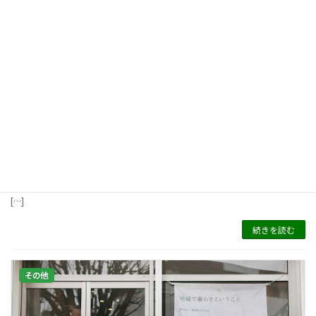
Dカフェは認知症理解の第一歩（特集より）
2020年5月15日
特集 Dカフェは認知症理解の第一歩 Dカフェ（東京都町田市） 町田市では、
市内のスターバックス コーヒー全９店舗で、毎月１回市主催の認知症カフェ
が開催されています。カフェの名は『Ｄカフェ』英語で認知症を表すdementi
[…]
続きを読む
その他