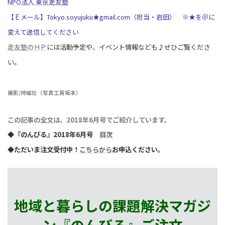
NPO法人 東京走友塾
【Ｅメール】To
kyo.soyujuku★gmail.com（担当・岩田）
※★を＠に
変えて送信してください
走友塾のＨＰ
には活動予定や、イベント情報なども♪ぜひご覧くださ
い。
撮影/持城壮（写真工房坂本）
この記事の全文は、2018年6月号でご紹介しています。
◆『のんびる』2018年6月号
目次
◆ただいま注文受付中！
こちらから
お申込ください。
地域と暮らしの課題解決マガジ