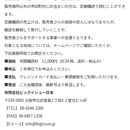
販売場所以外の市区町村にお住まいの方は、定期購読で読むことができ
ます。
定期購読の売上げは、販売者さんの直接の収入にはなりませんが、
雑誌を継続して発行していくことや、
販売者さんをサポートする事業への支援となります。
対象となる地域については、ホームページでご確認いただくか、
下記事務所宛てお問合せください。
■
価格
年間購読料 11,000円（計24 冊、送料・税込み）
■
申込
１年単位でお申込みください。
■
支払
クレジットカード支払い・郵便振替をご利用いただけます。
■
発送
ご入金確認後、最新号より発送します。
有限会社ビッグイシュー日本
〒530-0003 大阪市北区堂島2 丁目3-2 堂北ビル4F
【TEL】 06-6344-2260
【FAX】06-6457-1358
【Eメール】info@bigissue.jp