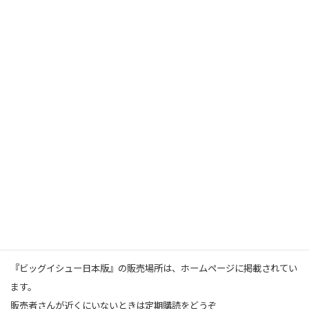
●
●
●
●
●
●
●
●
●
●
●
ビッグイシュー日本版
●
●
●
●
●
●
●
●
●
●
●
誰もが排除されない、すべての人が生きやすい社会、
特に若い世代が希望をもって生きられる社会を作るのに役立つ
情報発信をコンセプトに毎月2回（1日＆15日）発行。
世界のストリートペーパー・ネットワークを生かした国際記事や、
映画、音楽、アートなどの話題も盛り込んだ、今を生きる市民の雑誌で
す。
『ビッグイシュー日本版』の販売場所は、ホームページに掲載されてい
ます。
販売者さんが近くにいないときは定期購読をどうぞ