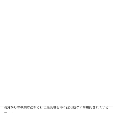
NPO法人 町田市つながりの開 DAYS BLG！（東京都町田市）
東急電鉄「こどもの国」駅からなだらかな坂道をのぼって徒歩10 分ほ
ど。
静かな住宅街の一角に「駄菓子」の旗を掲げた一軒家があります。
ここの1 階部分がデイサービス「DAYS BLG！※」。
海外からの視察が訪れるほど最先端をゆく認知症ケアが展開されている