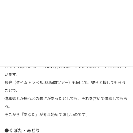
その人の欲望や行為と、周りの人がどのように折り合いをつけるか。
そのプロセスがアート的であり、それを社会に開いていくことが
レッツの活動だと久保田さんは話します。
「石を容器に入れて叩き続ける、水浴びをする、ゆっくり歩く…。
彼らが大切にしているものに価値を見いだしていかないと、
その人を全否定することにつながってしまいます。
彼らの行為は存在することとイコールだと思うんです。
問題行動だと捉えてしまう私たちの価値観を変えたり、
ひっくり返したり、さらに社会と接続させていくのがアートだと考えて
います。
観光（タイムトラベル100時間ツアー）も同じで、彼らと接してもらう
ことで、
違和感とか居心地の悪さがあったとしても、それを含めて体感してもら
う。
そこから『あなた』が考え始めてほしいのです」
●
くぼた・みどり