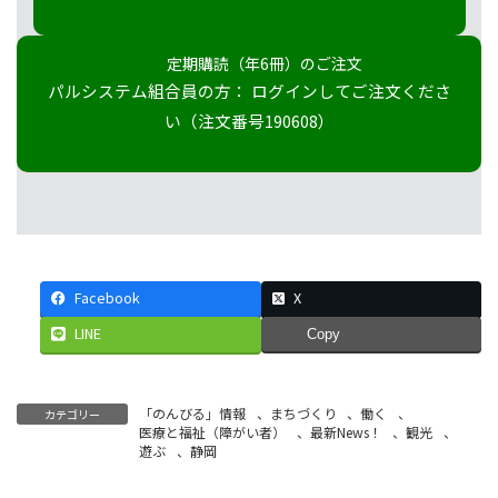
定期購読（年6冊）のご注文
パルシステム組合員の方： ログインしてご注文くださ
い（注文番号190608）
Facebook
X
LINE
Copy
「のんびる」情報
、
まちづくり
、
働く
、
カテゴリー
医療と福祉（障がい者）
、
最新News！
、
観光
、
遊ぶ
、
静岡