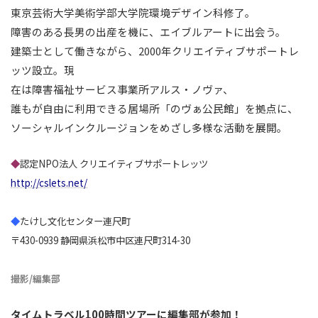
東京芸術大学美術学部大学院環境デザイン科修了。
障害のある長男の出産を機に、エイブルアートに出会う。
建築士として働きながら、2000年クリエイティブサポートレ
ッツ設立。現
在は障害福祉サービス事業所アルス・ノヴァ、
誰もが自由に利用できる居場所「のヴぁ公民館」を拠点に、
ソーシャルインクルージョンをめざし多様な活動を展開。
◆
認定NPO法人 クリエイティブサポートレッツ
http://cslets.net/
◆
たけし文化センター連尺町
〒430-0939 静岡県浜松市中区連尺町314-30
撮影/編集部
タイムトラベル100時間ツアーに編集部が参加！