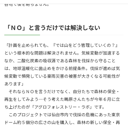
各地で後を絶ちません。
「ＮＯ」と言うだけでは解決しない
「計画を止められても、『では山をどう管理していくの？』
という根本的な問題は解決されません。気候変動が加速する
なか、二酸化炭素の吸収源である森林を伐採から守ること
は、地球温暖化に歯止めをかける前提条件。伐採が進めば気
候変動で頻発している豪雨災害の被害が大きくなる可能性が
あります」
それならＮＯを言うだけでなく、自分たちで森林の保全・
再生をしてみよう─そう考えた鴫原さんたちが今年６月に立
ち上げたのが「アグロフォレストリー・ラボ」です。
このプロジェクトでは仙台市内で伐採の危機にあった東京
ドーム約５個分の広さの山を購入し、森林の新しい保全・再