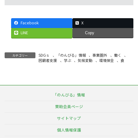
Facebook
X
LINE
Copy
SDGｓ
、
「のんびる」情報
、
事業圏外
、
働く
、
カテゴリー
困窮者支援
、
学ぶ
、
気候変動
、
環境保全
、
食
「のんびる」情報
賛助会員ページ
サイトマップ
個人情報保護