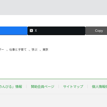
X
Copy
ダー
、
仕事と子育て
、
学ぶ
、
東京
のんびる」情報
賛助会員ページ
サイトマップ
個人情報