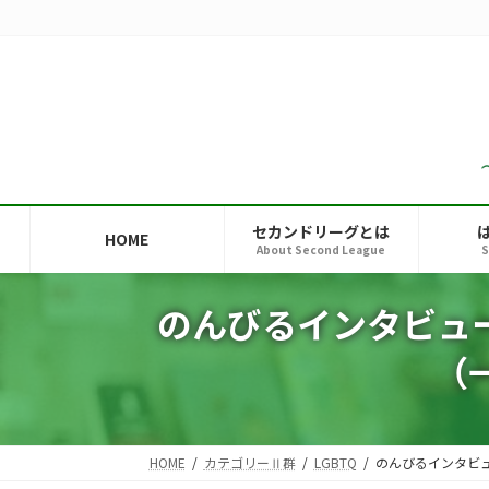
コ
ナ
ン
ビ
テ
ゲ
ン
ー
ツ
シ
へ
ョ
ス
ン
キ
に
ッ
移
セカンドリーグとは
HOME
プ
動
About Second League
S
のんびるインタビュ
（
HOME
カテゴリーⅡ群
LGBTQ
のんびるインタビ