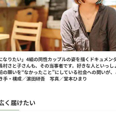
になりたい」4組の同性カップルの姿を描くドキュメン
長村さと子さんも、その当事者です。好きな人といっし
前の願いを“なかったこと”にしている社会への問いが、
聞き手・構成／濵田研吾 写真／堂本ひまり
広く届けたい