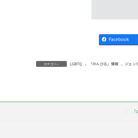
Facebook
LGBTQ
、
「のんびる」情報
、
ジェン
カテゴリー
「