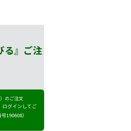
びる』
ご注
冊）のご注文
 ログインしてご
190608）