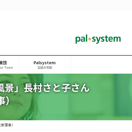
援団
Palsystem
our Town
生協の宅配
風景」長村さと子さん
事）
代表理事）