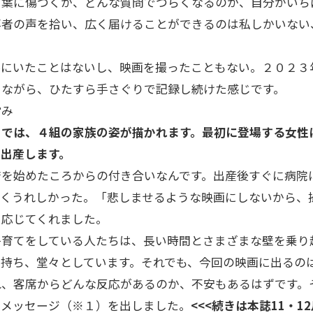
言葉に傷つくか、どんな質問でつらくなるのか、自分がいち
事者の声を拾い、広く届けることができるのは私しかいない
にいたことはないし、映画を撮ったこともない。２０２３
しながら、ひたすら手さぐりで記録し続けた感じです。
営み
』では、４組の家族の姿が描かれます。最初に登場する女性
を出産します。
を始めたころからの付き合いなんです。出産後すぐに病院
ごくうれしかった。「悲しませるような映画にしないから、
く応じてくれました。
育てをしている人たちは、長い時間とさまざまな壁を乗り
り持ち、堂々としています。それでも、今回の映画に出るの
れ、客席からどんな反応があるのか、不安もあるはずです。
はメッセージ（※１）を出しました。
<<<続きは本誌11・1