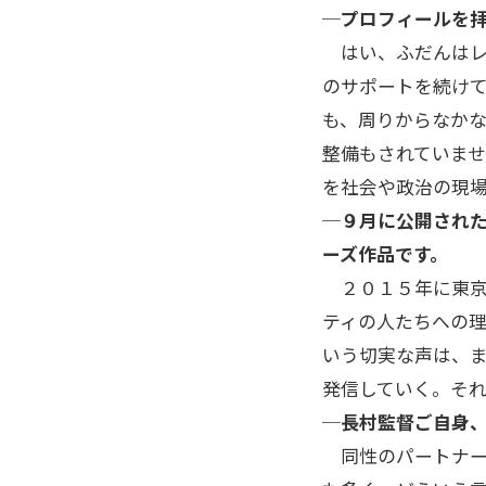
─プロフィールを
はい、ふだんはレ
のサポートを続け
も、周りからなか
整備もされていま
を社会や政治の現
─９月に公開され
ーズ作品です。
２０１５年に東京
ティの人たちへの
いう切実な声は、
発信していく。それ
─長村監督ご自身
同性のパートナー