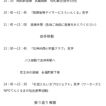
10：30 西武新宿線 武蔵関駅 改札集合(徒歩10分)
10：45 ～11：45 「放課後等デイサービスうぃんくる」見学
11：45 ～13：00 昼食休憩（各自ご自由に昼食をおとりください）
徒歩移動
13：00 ～13：45 「石神井西小学童クラブ」 見学
バス移動で吉祥寺駅へ
京王井の頭線 永福町駅下車
14：45 ～15：30 「杉並ともいきプロジェクト」見学（ワーカーズと
NPOてんぐるまの社会連帯活動)
振り返り 解散