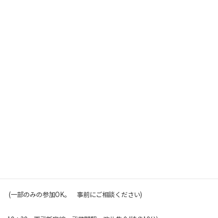
づくりを皆様と一緒に
考えていきたい、作っていきたいという思いで視察会を重
ねてきていますが、
次回の首都圏現場視察会は練馬区・杉並区編です！
■
日時： 11月19日（土）10：30～15：30
■
集合場所：西武新宿線 武蔵関駅 改札
■
定員： 定員15名
■参加料： 無料 交通費、昼食代はご負担ください
(一部のみの参加OK。 事前にご相談ください)