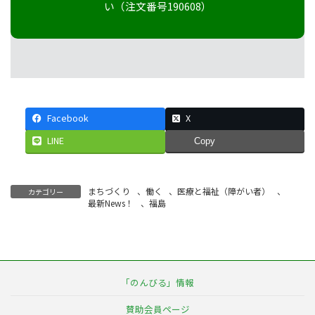
い（注文番号190608）
Facebook
X
LINE
Copy
まちづくり
、
働く
、
医療と福祉（障がい者）
、
カテゴリー
最新News！
、
福島
「のんびる」情報
賛助会員ページ