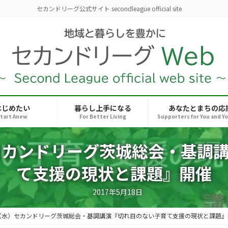
セカンドリーグ公式サイト secondleague official site
はじめたい
暮らし上手になる
あなたとまちの応
tart Anew
For Better Living
Supporters for You and Y
）セカンドリーグ茨城総会・基調
て支援の現状と課題』開催
2017年5月18日
4（水）セカンドリーグ茨城総会・基調講演『切れ目のない子育て支援の現状と課題』