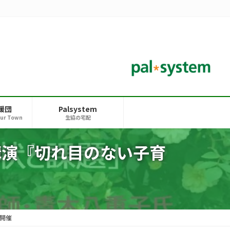
援団
Palsystem
our Town
生協の宅配
講演『切れ目のない子育
開催