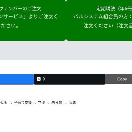
クナンバーのご注文
定期購読（年6
ンサービス」よりご注文く
パルシステム組合員の方：
ださい。
注文ください（注文番号
X
Copy
子ども
、
子育て支援
、
学ぶ
、
未分類
、
茨城