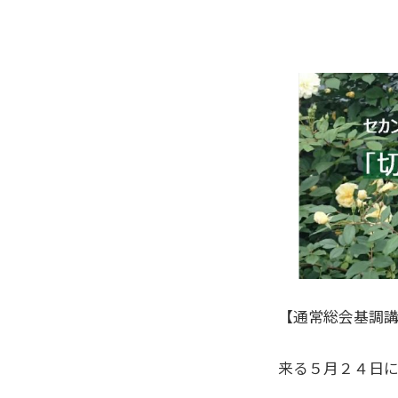
【通常総会基調
来る５月２４日に