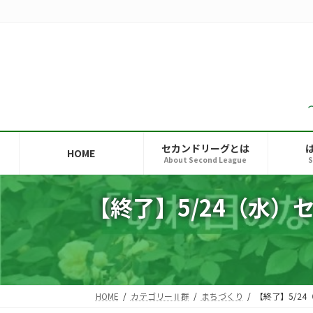
コ
ナ
ン
ビ
テ
ゲ
ン
ー
ツ
シ
へ
ョ
ス
ン
キ
に
ッ
移
セカンドリーグとは
HOME
プ
動
About Second League
S
【終了】5/24（水
HOME
カテゴリーⅡ群
まちづくり
【終了】5/2